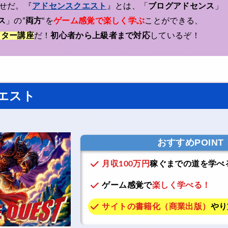
せだ。『
アドセンスクエスト
』とは、「
ブログアドセンス
」
ス
」の”
両方
“を
ゲーム感覚で楽しく学ぶ
ことができる、
スター講座
だ！
初心者から上級者まで対応
しているぞ！
エスト
おすすめPOINT
月収100万円
稼ぐまでの道を学べ
ゲーム感覚で
楽しく学べる！
サイトの書籍化（商業出版）
やり