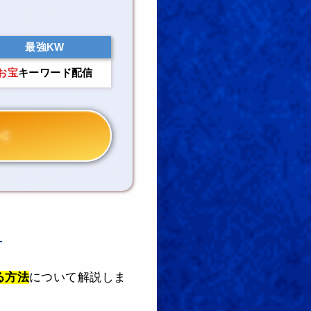
最強KW
お宝
キーワード配信
＞
る方法
について解説しま