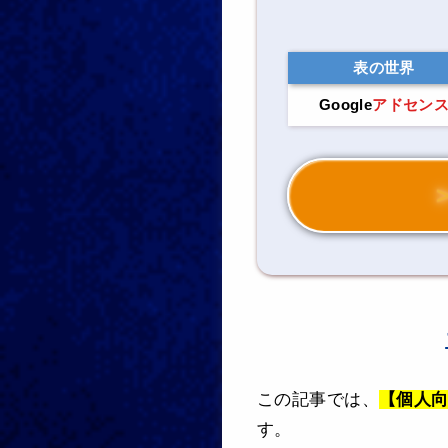
表の世界
Google
アドセン
この記事では、
【個人向
す。