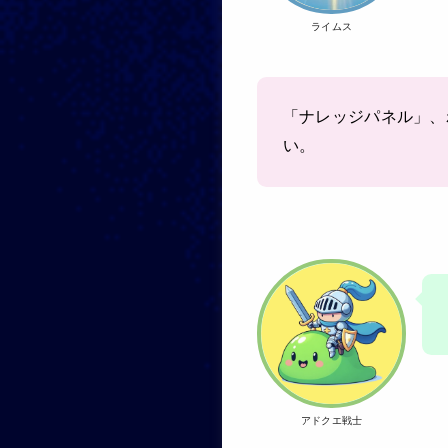
ライムス
「ナレッジパネル」、
い。
アドクエ戦士