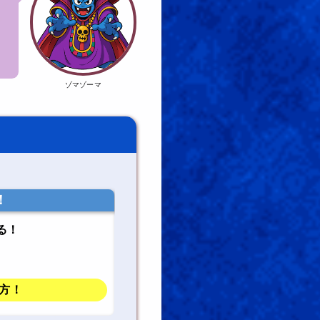
ゾマゾーマ
！
る！
方！