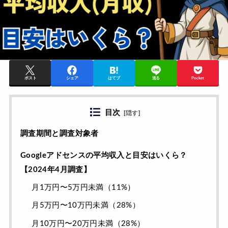
ポスト
シェア
はてブ
送る
Pocket
目次
[
隠す
]
調査期間と調査対象者
Googleアドセンスの平均収入と目安はいくら？
【2024年4月調査】
月1万円〜5万円未満（11%）
月5万円〜10万円未満（28%）
月10万円〜20万円未満（28%）