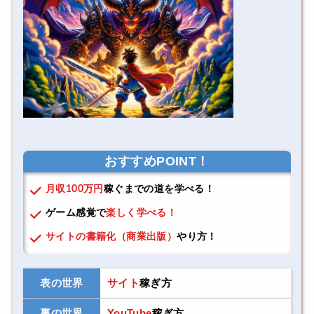
おすすめPOINT！
月収100万円
稼ぐまでの道を学べる！
ゲーム感覚で
楽しく学べる！
サイトの書籍化（商業出版）
やり方！
表の世界
サイト
稼ぎ方
裏の世界
YouTube
稼ぎ方