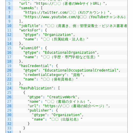
5
"url"
:
"https://〇〇（著者のWebサイトURL）"
,
6
"sameAs"
:
[
7
"https://twitter.com/〇〇（Xのアカウント）"
,
8
"https://www.youtube.com/@〇〇（YouTubeチャンネル）"
9
]
,
10
"jobTitle"
:
"〇〇（肩書き、例：管理栄養士・ビジネス書著者）
11
"worksFor"
:
{
12
"@type"
:
"Organization"
,
13
"name"
:
"〇〇（所属組織・法人名）"
14
}
,
15
"alumniOf"
:
{
16
"@type"
:
"EducationalOrganization"
,
17
"name"
:
"〇〇（学歴・専門学校など任意）"
18
}
,
19
"hasCredential"
:
{
20
"@type"
:
"EducationalOccupationalCredential"
,
21
"credentialCategory"
:
"資格"
,
22
"name"
:
"〇〇（保有資格名）"
23
}
,
24
"hasPublication"
:
[
25
{
26
"@type"
:
"CreativeWork"
,
27
"name"
:
"〇〇（書籍のタイトル）"
,
28
"url"
:
"https://〇〇（書籍の紹介ページ）"
,
29
"publisher"
:
{
30
"@type"
:
"Organization"
,
31
"name"
:
"〇〇（出版社名）"
32
}
33
}
34
]