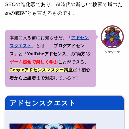
SEOの進化形であり、AI時代の新しい“検索で勝つた
めの戦略”とも言えるものです。
本題に入る前にお知らせだ。『
アドセン
スクエスト
』とは、「
ブログアドセン
ゾマゾーマ
ス
」と「
YouTubeアドセンス
」の”
両方
“を
ゲーム感覚で楽しく学ぶ
ことができる、
Googleアドセンスマスター講座
だ！
初心
者から上級者まで対応
しているぞ！
アドセンスクエスト